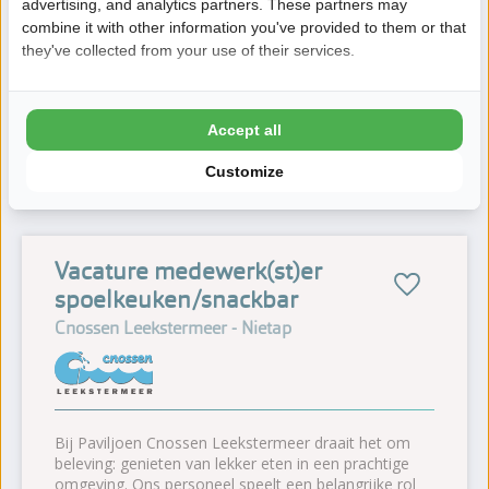
advertising, and analytics partners. These partners may
concept.
combine it with other information you've provided to them or that
they've collected from your use of their services.
Een afgeronde opleiding is geen vereiste. Als je
affiniteit hebt met koken en het leuk vindt om meer
te leren over het vak, dan zit je bij ons goed. Wij
leiden je graag op!
Accept all
Bekijk vacature
horeca
Customize
Vacature medewerk(st)er
spoelkeuken/snackbar
Cnossen Leekstermeer - Nietap
Bij Paviljoen Cnossen Leekstermeer draait het om
beleving: genieten van lekker eten in een prachtige
omgeving. Ons personeel speelt een belangrijke rol