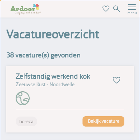
menu
Vacatureoverzicht
Zoek je ideale baan hier!
38
vacature(s) gevonden
Zelfstandig werkend kok
Zeeuwse Kust - Noordwelle
Bekijk vacature
horeca