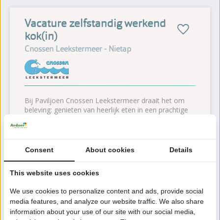
Vacature zelfstandig werkend
kok(in)
Cnossen Leekstermeer - Nietap
Bij Paviljoen Cnossen Leekstermeer draait het om
beleving: genieten van heerlijk eten in een prachtige
omgeving. Onze menukaart biedt een selectie van
diverse producten, zo is er voor ieder wat wils.
Doordat wij veel gebruik maken van lokale
producten, worden de onlanden meer naar binnen
Consent
About cookies
Details
gehaald, en dat proef je!
Voor ons paviljoen zoeken wij zelfstandig werkend
This website uses cookies
koks die hun passie voor koken willen combineren
met ruimte voor creativiteit en ontwikkeling. Het
We use cookies to personalize content and ads, provide social
seizoen loopt van april tot november, en is het drukst
media features, and analyze our website traffic. We also share
in de zomervakantie. In de winter is het een rustige
information about your use of our site with our social media,
periode met tijd voor het verbeteren van het