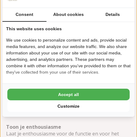
inzetten in de functie.
Consent
About cookies
Details
Bereid je voor op het sollicitatiegesprek
Bereid je goed voor op mogelijke vragen tijdens het
This website uses cookies
sollicitatiegesprek. Denk aan vragen over je
We use cookies to personalize content and ads, provide social
werkervaring, je motivatie, en hoe je bepaalde
media features, and analyze our website traffic. We also share
situaties zou aanpakken. Bereid ook vragen voor die
information about your use of our site with our social media,
je zelf kunt stellen over de functie en het bedrijf.
advertising, and analytics partners. These partners may
combine it with other information you've provided to them or that
they've collected from your use of their services.
Wees jezelf
Authenticiteit is belangrijk. Wees eerlijk en oprecht
tijdens je sollicitatie en gesprekken. Werkgevers
waarderen het wanneer kandidaten zichzelf zijn en
Accept all
duidelijk kunnen verwoorden waarom ze een goede
Customize
match zijn voor de functie.
Toon je enthousiasme
Laat je enthousiasme voor de functie en voor het