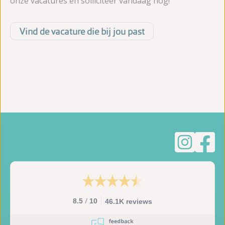
onze vacatures en solliciteer vandaag nog!
Vind de vacature die bij jou past
/
8.5
10
46.1K reviews